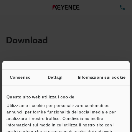
TE
Download
Quantita:
1
Dimensioni file totali:
0.37MB
Consenso
Dettagli
Informazioni sui cookie
Questo sito web utilizza i cookie
Indirizzo e-mail
(obbligatorio)
Utilizziamo i cookie per personalizzare contenuti ed
annunci, per fornire funzionalità dei social media e per
analizzare il nostro traffico. Condividiamo inoltre
informazioni sul modo in cui utilizza il nostro sito con i
nostri partner che si occupano di analisi dei dati web,