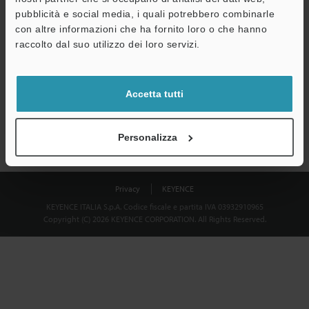
Download
pubblicità e social media, i quali potrebbero combinarle
con altre informazioni che ha fornito loro o che hanno
raccolto dal suo utilizzo dei loro servizi.
Privacy garantita al 100% - le informazioni personali non saranno
mai condivise.
Accetta tutti
Dichiarazione sulla privacy
Personalizza
Privacy
KEYENCE
KEYENCE ITALIA S.p.A. Codice fiscale e partita IVA 03932910965
Copyright (C) 2026 KEYENCE CORPORATION. All Rights Reserved.