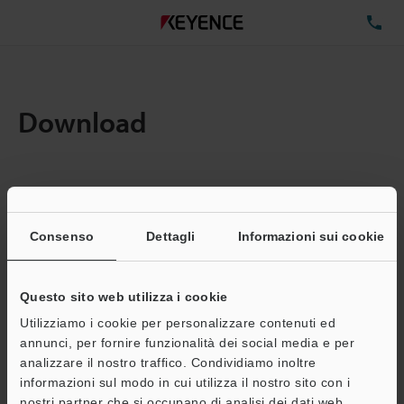
TE
Download
Quantita:
1
Dimensioni file totali:
0.09MB
Consenso
Dettagli
Informazioni sui cookie
Questo sito web utilizza i cookie
Indirizzo e-mail
(obbligatorio)
Utilizziamo i cookie per personalizzare contenuti ed
annunci, per fornire funzionalità dei social media e per
analizzare il nostro traffico. Condividiamo inoltre
informazioni sul modo in cui utilizza il nostro sito con i
nostri partner che si occupano di analisi dei dati web,