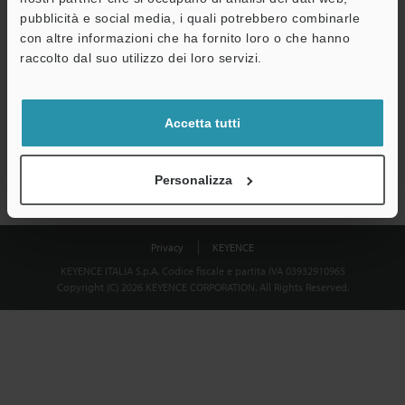
Download
pubblicità e social media, i quali potrebbero combinarle
con altre informazioni che ha fornito loro o che hanno
raccolto dal suo utilizzo dei loro servizi.
Privacy garantita al 100% - le informazioni personali non saranno
mai condivise.
Accetta tutti
Dichiarazione sulla privacy
Personalizza
Privacy
KEYENCE
KEYENCE ITALIA S.p.A. Codice fiscale e partita IVA 03932910965
Copyright (C) 2026 KEYENCE CORPORATION. All Rights Reserved.