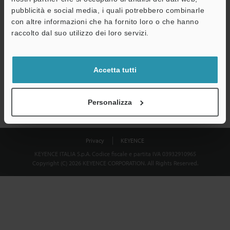
Download
pubblicità e social media, i quali potrebbero combinarle
con altre informazioni che ha fornito loro o che hanno
raccolto dal suo utilizzo dei loro servizi.
Privacy garantita al 100% - le informazioni personali non saranno
mai condivise.
Accetta tutti
Dichiarazione sulla privacy
Personalizza
Privacy
KEYENCE
KEYENCE ITALIA S.p.A. Codice fiscale e partita IVA 03932910965
Copyright (C) 2026 KEYENCE CORPORATION. All Rights Reserved.