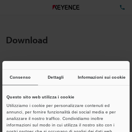
TE
Download
Quantita:
1
Dimensioni file totali:
0.05MB
Consenso
Dettagli
Informazioni sui cookie
Questo sito web utilizza i cookie
Indirizzo e-mail
(obbligatorio)
Utilizziamo i cookie per personalizzare contenuti ed
annunci, per fornire funzionalità dei social media e per
analizzare il nostro traffico. Condividiamo inoltre
informazioni sul modo in cui utilizza il nostro sito con i
nostri partner che si occupano di analisi dei dati web,