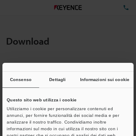
TE
Download
Quantita:
1
Dimensioni file totali:
1.01MB
Consenso
Dettagli
Informazioni sui cookie
Questo sito web utilizza i cookie
Indirizzo e-mail
(obbligatorio)
Utilizziamo i cookie per personalizzare contenuti ed
annunci, per fornire funzionalità dei social media e per
analizzare il nostro traffico. Condividiamo inoltre
informazioni sul modo in cui utilizza il nostro sito con i
nostri partner che si occupano di analisi dei dati web,