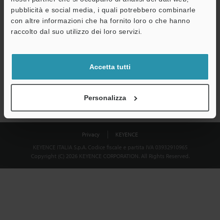
Download
pubblicità e social media, i quali potrebbero combinarle
con altre informazioni che ha fornito loro o che hanno
raccolto dal suo utilizzo dei loro servizi.
Privacy garantita al 100% - le informazioni personali non saranno
mai condivise.
Accetta tutti
Dichiarazione sulla privacy
Personalizza
Privacy
KEYENCE
KEYENCE ITALIA S.p.A. Codice fiscale e partita IVA 03932910965
Copyright (C) 2026 KEYENCE CORPORATION. All Rights Reserved.