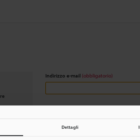
Indirizzo e-mail
(obbligatorio)
ere
Download
Dettagli
Privacy garantita al 100% - le informazioni pers