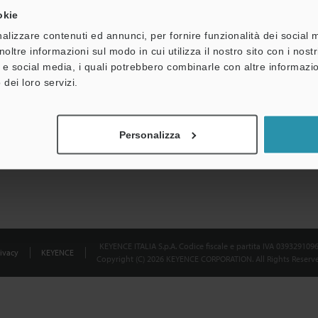
okie
Dichiarazione sulla privacy
alizzare contenuti ed annunci, per fornire funzionalità dei social 
noltre informazioni sul modo in cui utilizza il nostro sito con i nos
à e social media, i quali potrebbero combinarle con altre informazio
 dei loro servizi.
Personalizza
KEYENCE ITALIA S.p.A. Codice fiscale e partita IVA 039329109
ivacy
KEYENCE
Copyright (C) 2026 KEYENCE CORPORATION. All Rights Reserve