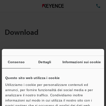
TE
Download
Quantita:
1
Dimensioni file totali:
0.89MB
Consenso
Dettagli
Informazioni sui cookie
Questo sito web utilizza i cookie
Indirizzo e-mail
(obbligatorio)
Utilizziamo i cookie per personalizzare contenuti ed
annunci, per fornire funzionalità dei social media e per
analizzare il nostro traffico. Condividiamo inoltre
informazioni sul modo in cui utilizza il nostro sito con i
nostri partner che si occupano di analisi dei dati web,