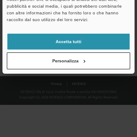
Download
pubblicità e social media, i quali potrebbero combinarle
con altre informazioni che ha fornito loro o che hanno
raccolto dal suo utilizzo dei loro servizi.
Privacy garantita al 100% - le informazioni personali non saranno
mai condivise.
Accetta tutti
Dichiarazione sulla privacy
Personalizza
Privacy
KEYENCE
KEYENCE ITALIA S.p.A. Codice fiscale e partita IVA 03932910965
Copyright (C) 2026 KEYENCE CORPORATION. All Rights Reserved.