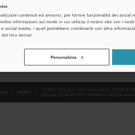
okie
Dichiarazione sulla privacy
alizzare contenuti ed annunci, per fornire funzionalità dei social 
noltre informazioni sul modo in cui utilizza il nostro sito con i nos
à e social media, i quali potrebbero combinarle con altre informazio
 dei loro servizi.
Personalizza
KEYENCE ITALIA S.p.A. Codice fiscale e partita IVA 039329109
ivacy
KEYENCE
Copyright (C) 2026 KEYENCE CORPORATION. All Rights Reserve