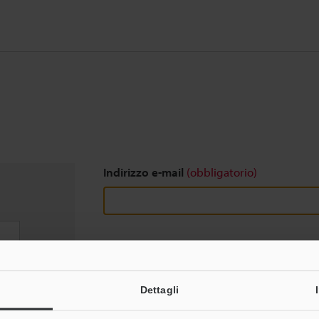
Indirizzo e-mail
(obbligatorio)
Download
Dettagli
Privacy garantita al 100% - le informazioni pers