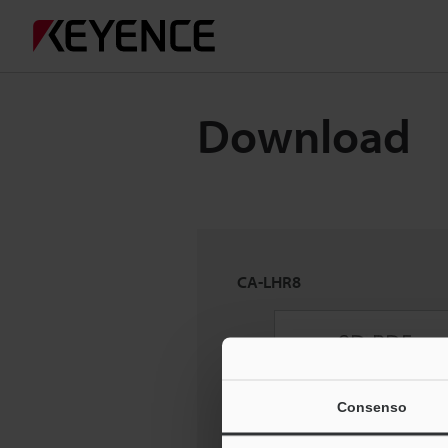
Download
CA-LHR8
Consenso