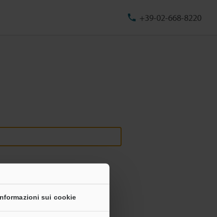
+39-02-668-8220
Informazioni sui cookie
onali non saranno mai condivise.