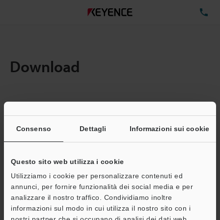
TE
Download
Quantita:
1
Dimensioni file totali:
0.14MB
Consenso
Dettagli
Informazioni sui cookie
Questo sito web utilizza i cookie
Indirizzo e-mail
(obbligatorio)
Utilizziamo i cookie per personalizzare contenuti ed
annunci, per fornire funzionalità dei social media e per
analizzare il nostro traffico. Condividiamo inoltre
informazioni sul modo in cui utilizza il nostro sito con i
nostri partner che si occupano di analisi dei dati web,