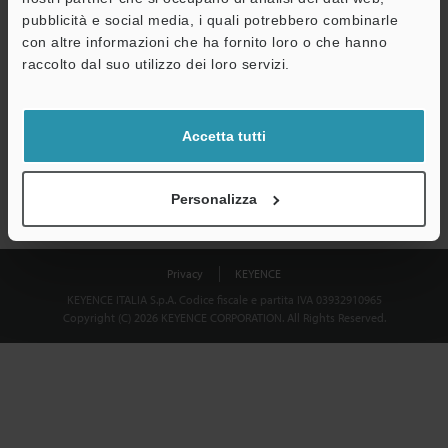
Download
pubblicità e social media, i quali potrebbero combinarle
con altre informazioni che ha fornito loro o che hanno
raccolto dal suo utilizzo dei loro servizi.
Privacy garantita al 100% - le informazioni personali non saranno
mai condivise.
Accetta tutti
Dichiarazione sulla privacy
Personalizza
Privacy
KEYENCE
KEYENCE ITALIA S.p.A. Codice fiscale e partita IVA 03932910965
Copyright (C) 2026 KEYENCE CORPORATION. All Rights Reserved.