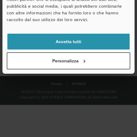
Download
pubblicità e social media, i quali potrebbero combinarle
con altre informazioni che ha fornito loro o che hanno
raccolto dal suo utilizzo dei loro servizi.
Privacy garantita al 100% - le informazioni personali non saranno
mai condivise.
Accetta tutti
Dichiarazione sulla privacy
Personalizza
Privacy
KEYENCE
KEYENCE ITALIA S.p.A. Codice fiscale e partita IVA 03932910965
Copyright (C) 2026 KEYENCE CORPORATION. All Rights Reserved.