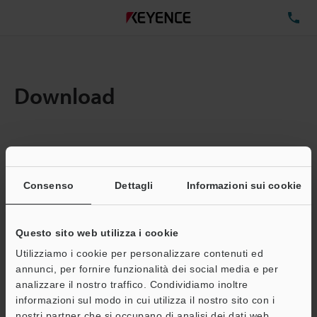
TE
Download
Quantita:
1
Dimensioni file totali:
0.71MB
Consenso
Dettagli
Informazioni sui cookie
Questo sito web utilizza i cookie
Indirizzo e-mail
(obbligatorio)
Utilizziamo i cookie per personalizzare contenuti ed
annunci, per fornire funzionalità dei social media e per
analizzare il nostro traffico. Condividiamo inoltre
informazioni sul modo in cui utilizza il nostro sito con i
nostri partner che si occupano di analisi dei dati web,