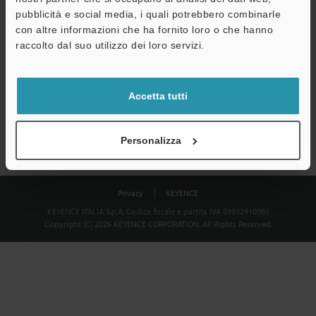
Download
pubblicità e social media, i quali potrebbero combinarle
con altre informazioni che ha fornito loro o che hanno
raccolto dal suo utilizzo dei loro servizi.
Privacy garantita al 100% - le informazioni personali non saranno
mai condivise.
Accetta tutti
Dichiarazione sulla privacy
Personalizza
Privacy
KEYENCE
KEYENCE ITALIA S.p.A. Codice fiscale e partita IVA 03932910965
Copyright (C) 2026 KEYENCE CORPORATION. All Rights Reserved.