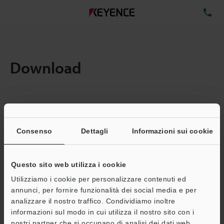
TE
Download
Quantita:
1
Dimensioni file totali:
0.71MB
Consenso
Dettagli
Informazioni sui cookie
Questo sito web utilizza i cookie
Indirizzo e-mail
(obbligatorio)
Utilizziamo i cookie per personalizzare contenuti ed
annunci, per fornire funzionalità dei social media e per
analizzare il nostro traffico. Condividiamo inoltre
informazioni sul modo in cui utilizza il nostro sito con i
nostri partner che si occupano di analisi dei dati web,