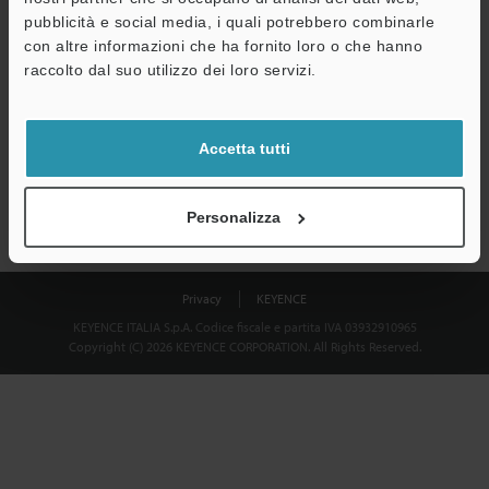
Download
pubblicità e social media, i quali potrebbero combinarle
con altre informazioni che ha fornito loro o che hanno
raccolto dal suo utilizzo dei loro servizi.
Privacy garantita al 100% - le informazioni personali non saranno
mai condivise.
Accetta tutti
Dichiarazione sulla privacy
Personalizza
Privacy
KEYENCE
KEYENCE ITALIA S.p.A. Codice fiscale e partita IVA 03932910965
Copyright (C) 2026 KEYENCE CORPORATION. All Rights Reserved.