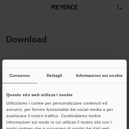
TE
Download
Quantita:
1
Dimensioni file totali:
0.71MB
Consenso
Dettagli
Informazioni sui cookie
Questo sito web utilizza i cookie
Indirizzo e-mail
(obbligatorio)
Utilizziamo i cookie per personalizzare contenuti ed
annunci, per fornire funzionalità dei social media e per
analizzare il nostro traffico. Condividiamo inoltre
informazioni sul modo in cui utilizza il nostro sito con i
nostri partner che si occupano di analisi dei dati web,