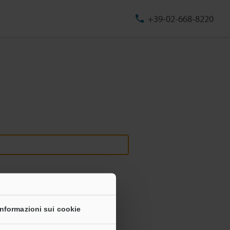
+39-02-668-8220
Informazioni sui cookie
onali non saranno mai condivise.