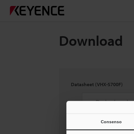
Download
Datasheet (VHX-S700F)
Consenso