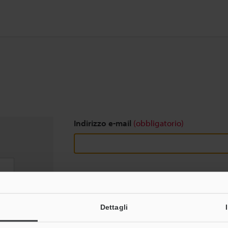
Indirizzo e-mail
(obbligatorio)
Download
Dettagli
Privacy garantita al 100% - le informazioni pers