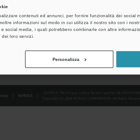
okie
Dichiarazione sulla privacy
alizzare contenuti ed annunci, per fornire funzionalità dei social 
noltre informazioni sul modo in cui utilizza il nostro sito con i nos
à e social media, i quali potrebbero combinarle con altre informazio
 dei loro servizi.
Personalizza
KEYENCE ITALIA S.p.A. Codice fiscale e partita IVA 039329109
ivacy
KEYENCE
Copyright (C) 2026 KEYENCE CORPORATION. All Rights Reserve