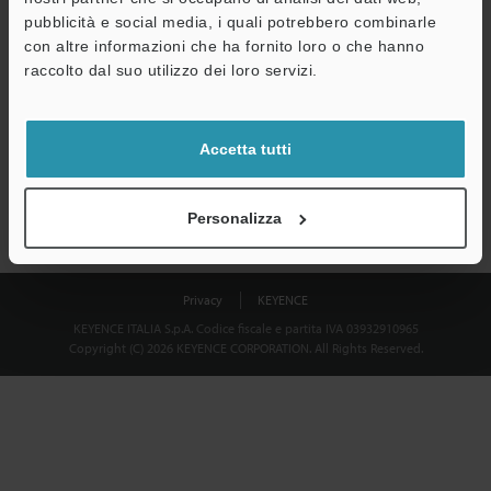
Download
pubblicità e social media, i quali potrebbero combinarle
con altre informazioni che ha fornito loro o che hanno
raccolto dal suo utilizzo dei loro servizi.
Privacy garantita al 100% - le informazioni personali non saranno
mai condivise.
Accetta tutti
Dichiarazione sulla privacy
Personalizza
Privacy
KEYENCE
KEYENCE ITALIA S.p.A. Codice fiscale e partita IVA 03932910965
Copyright (C) 2026 KEYENCE CORPORATION. All Rights Reserved.