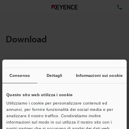
TE
Download
Quantita:
1
Dimensioni file totali:
0.71MB
Consenso
Dettagli
Informazioni sui cookie
Questo sito web utilizza i cookie
Indirizzo e-mail
(obbligatorio)
Utilizziamo i cookie per personalizzare contenuti ed
annunci, per fornire funzionalità dei social media e per
analizzare il nostro traffico. Condividiamo inoltre
informazioni sul modo in cui utilizza il nostro sito con i
nostri partner che si occupano di analisi dei dati web,