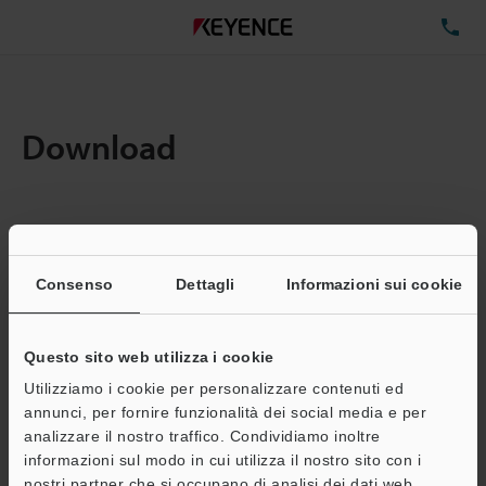
TE
Download
Quantita:
1
Dimensioni file totali:
0.71MB
Consenso
Dettagli
Informazioni sui cookie
Questo sito web utilizza i cookie
Indirizzo e-mail
(obbligatorio)
Utilizziamo i cookie per personalizzare contenuti ed
annunci, per fornire funzionalità dei social media e per
analizzare il nostro traffico. Condividiamo inoltre
informazioni sul modo in cui utilizza il nostro sito con i
nostri partner che si occupano di analisi dei dati web,