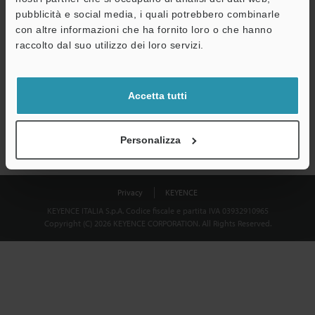
Download
pubblicità e social media, i quali potrebbero combinarle
con altre informazioni che ha fornito loro o che hanno
raccolto dal suo utilizzo dei loro servizi.
Privacy garantita al 100% - le informazioni personali non saranno
mai condivise.
Accetta tutti
Dichiarazione sulla privacy
Personalizza
Privacy
KEYENCE
KEYENCE ITALIA S.p.A. Codice fiscale e partita IVA 03932910965
Copyright (C) 2026 KEYENCE CORPORATION. All Rights Reserved.