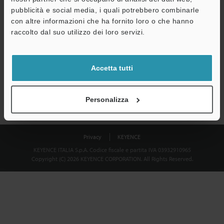
Download
pubblicità e social media, i quali potrebbero combinarle
con altre informazioni che ha fornito loro o che hanno
raccolto dal suo utilizzo dei loro servizi.
Privacy garantita al 100% - le informazioni personali non saranno
mai condivise.
Accetta tutti
Dichiarazione sulla privacy
Personalizza
Privacy
KEYENCE
KEYENCE ITALIA S.p.A. Codice fiscale e partita IVA 03932910965
Copyright (C) 2026 KEYENCE CORPORATION. All Rights Reserved.