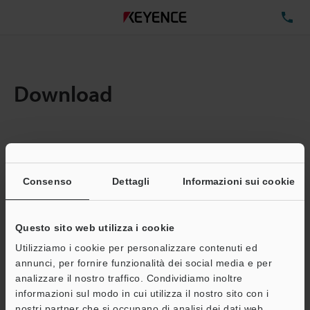
TE
Download
Quantita:
1
Dimensioni file totali:
0.71MB
Consenso
Dettagli
Informazioni sui cookie
Questo sito web utilizza i cookie
Indirizzo e-mail
(obbligatorio)
Utilizziamo i cookie per personalizzare contenuti ed
annunci, per fornire funzionalità dei social media e per
analizzare il nostro traffico. Condividiamo inoltre
informazioni sul modo in cui utilizza il nostro sito con i
nostri partner che si occupano di analisi dei dati web,