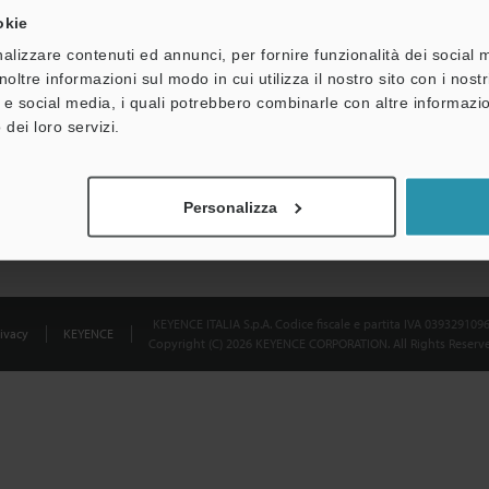
okie
Dichiarazione sulla privacy
alizzare contenuti ed annunci, per fornire funzionalità dei social 
noltre informazioni sul modo in cui utilizza il nostro sito con i nos
à e social media, i quali potrebbero combinarle con altre informazio
 dei loro servizi.
Personalizza
KEYENCE ITALIA S.p.A. Codice fiscale e partita IVA 039329109
ivacy
KEYENCE
Copyright (C) 2026 KEYENCE CORPORATION. All Rights Reserve