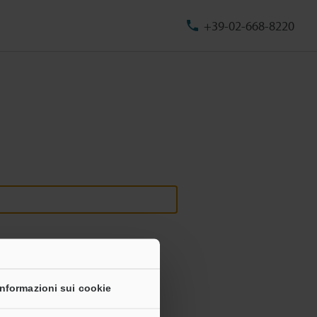
+39-02-668-8220
Informazioni sui cookie
onali non saranno mai condivise.