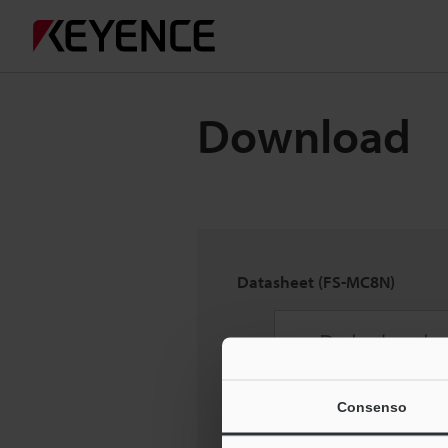
Download
Datasheet (FS-MC8N)
Consenso