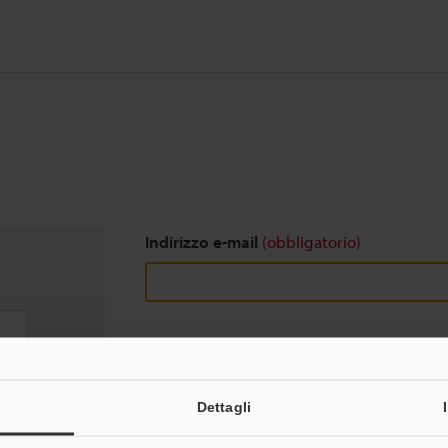
Indirizzo e-mail
(obbligatorio)
Download
Dettagli
Privacy garantita al 100% - le informazioni pers