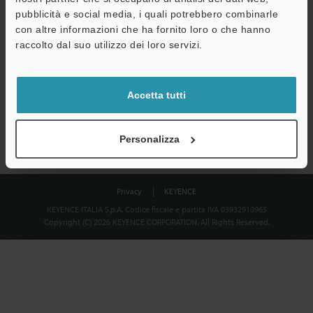
Download
pubblicità e social media, i quali potrebbero combinarle
con altre informazioni che ha fornito loro o che hanno
raccolto dal suo utilizzo dei loro servizi.
Privacy garantita al 100% - le informazioni personali non saranno
mai condivise.
Accetta tutti
Dichiarazione sulla privacy
Personalizza
Privacy
KEYENCE
KEYENCE ITALIA S.p.A. Codice fiscale e partita IVA 03932910965
Copyright (C) 2026 KEYENCE CORPORATION. All Rights Reserved.