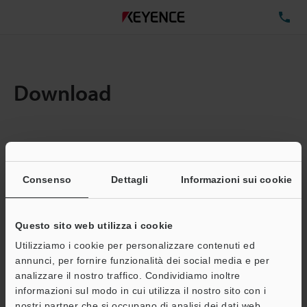
TE
Download
Quantita:
1
Dimensioni file totali:
0.71MB
Consenso
Dettagli
Informazioni sui cookie
Questo sito web utilizza i cookie
Indirizzo e-mail
(obbligatorio)
Utilizziamo i cookie per personalizzare contenuti ed
annunci, per fornire funzionalità dei social media e per
analizzare il nostro traffico. Condividiamo inoltre
informazioni sul modo in cui utilizza il nostro sito con i
nostri partner che si occupano di analisi dei dati web,