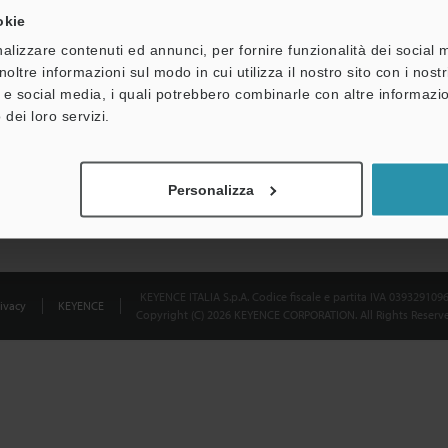
okie
Dichiarazione sulla privacy
alizzare contenuti ed annunci, per fornire funzionalità dei social 
noltre informazioni sul modo in cui utilizza il nostro sito con i nos
à e social media, i quali potrebbero combinarle con altre informazio
 dei loro servizi.
Personalizza
KEYENCE ITALIA S.p.A. Codice fiscale e partita IVA 039329109
ivacy
KEYENCE
Copyright (C) 2026 KEYENCE CORPORATION. All Rights Reserve