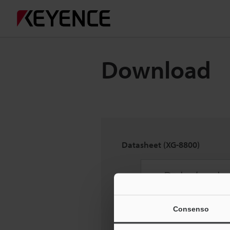
Download
Datasheet (XG-8800)
Consenso