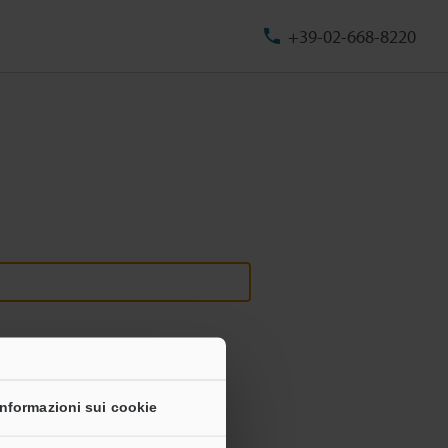
+39-02-668-8220
Informazioni sui cookie
onali non saranno mai condivise.