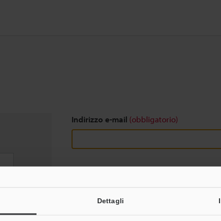
Indirizzo e-mail
(obbligatorio)
Download
Dettagli
Privacy garantita al 100% - le informazioni pers