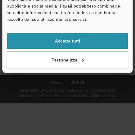
Download
pubblicità e social media, i quali potrebbero combinarle
con altre informazioni che ha fornito loro o che hanno
raccolto dal suo utilizzo dei loro servizi.
Privacy garantita al 100% - le informazioni personali non saranno
mai condivise.
Accetta tutti
Dichiarazione sulla privacy
Personalizza
Privacy
KEYENCE
KEYENCE ITALIA S.p.A. Codice fiscale e partita IVA 03932910965
Copyright (C) 2026 KEYENCE CORPORATION. All Rights Reserved.