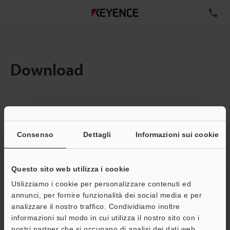
TE
Download
Quantita:
1
Dimensioni file totali:
0.71MB
Consenso
Dettagli
Informazioni sui cookie
Questo sito web utilizza i cookie
Indirizzo e-mail
(obbligatorio)
Utilizziamo i cookie per personalizzare contenuti ed
annunci, per fornire funzionalità dei social media e per
analizzare il nostro traffico. Condividiamo inoltre
informazioni sul modo in cui utilizza il nostro sito con i
nostri partner che si occupano di analisi dei dati web,