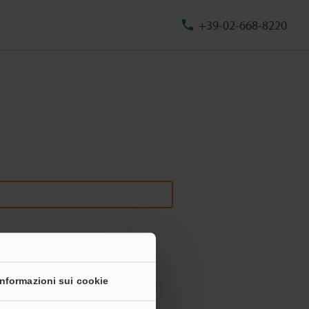
+39-02-668-8220
Informazioni sui cookie
onali non saranno mai condivise.