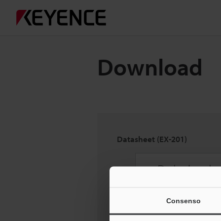
Download
Datasheet (EX-201)
Consenso