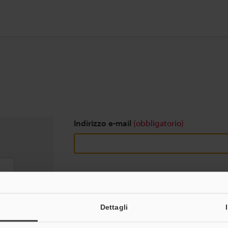
Indirizzo e-mail
(obbligatorio)
Download
Dettagli
Privacy garantita al 100% - le informazioni pers