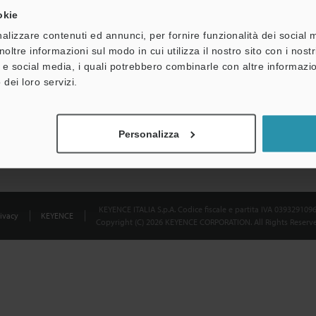
okie
Dichiarazione sulla privacy
alizzare contenuti ed annunci, per fornire funzionalità dei social 
noltre informazioni sul modo in cui utilizza il nostro sito con i nos
à e social media, i quali potrebbero combinarle con altre informazio
 dei loro servizi.
Personalizza
KEYENCE ITALIA S.p.A. Codice fiscale e partita IVA 039329109
ivacy
KEYENCE
Copyright (C) 2026 KEYENCE CORPORATION. All Rights Reserve