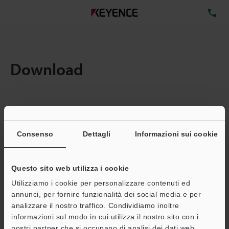
TE
Download
Quantita:
1
Dimensioni file totali:
0.71MB
Consenso
Dettagli
Informazioni sui cookie
Questo sito web utilizza i cookie
Indirizzo e-mail
(obbligatorio)
Utilizziamo i cookie per personalizzare contenuti ed
annunci, per fornire funzionalità dei social media e per
analizzare il nostro traffico. Condividiamo inoltre
informazioni sul modo in cui utilizza il nostro sito con i
nostri partner che si occupano di analisi dei dati web,