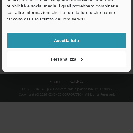
Download
pubblicità e social media, i quali potrebbero combinarle
con altre informazioni che ha fornito loro o che hanno
raccolto dal suo utilizzo dei loro servizi.
Privacy garantita al 100% - le informazioni personali non saranno
mai condivise.
Accetta tutti
Dichiarazione sulla privacy
Personalizza
Privacy
KEYENCE
KEYENCE ITALIA S.p.A. Codice fiscale e partita IVA 03932910965
Copyright (C) 2026 KEYENCE CORPORATION. All Rights Reserved.