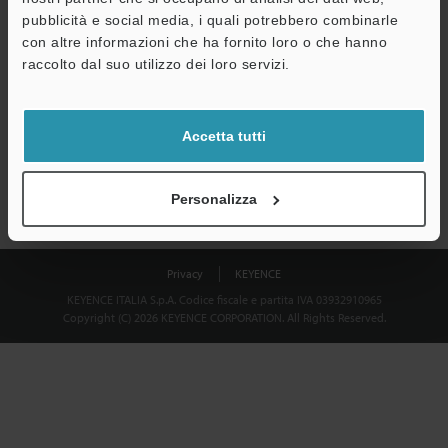
Download
pubblicità e social media, i quali potrebbero combinarle
con altre informazioni che ha fornito loro o che hanno
raccolto dal suo utilizzo dei loro servizi.
Privacy garantita al 100% - le informazioni personali non saranno
mai condivise.
Accetta tutti
Dichiarazione sulla privacy
Personalizza
Privacy
KEYENCE
KEYENCE ITALIA S.p.A. Codice fiscale e partita IVA 03932910965
Copyright (C) 2026 KEYENCE CORPORATION. All Rights Reserved.