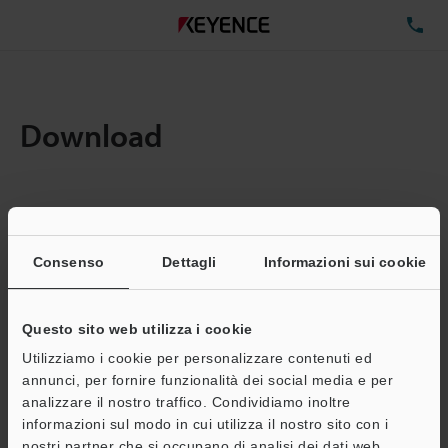
TE
Download
Quantita:
1
Dimensioni file totali:
0.71MB
Consenso
Dettagli
Informazioni sui cookie
Questo sito web utilizza i cookie
Indirizzo e-mail
(obbligatorio)
Utilizziamo i cookie per personalizzare contenuti ed
annunci, per fornire funzionalità dei social media e per
analizzare il nostro traffico. Condividiamo inoltre
informazioni sul modo in cui utilizza il nostro sito con i
nostri partner che si occupano di analisi dei dati web,