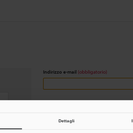
Indirizzo e-mail
(obbligatorio)
Download
Dettagli
Privacy garantita al 100% - le informazioni pers