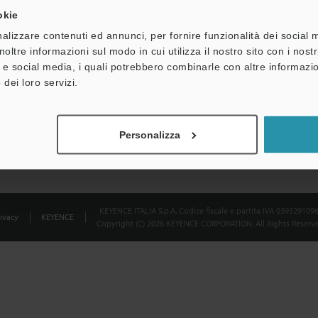
okie
Dichiarazione sulla privacy
alizzare contenuti ed annunci, per fornire funzionalità dei social 
noltre informazioni sul modo in cui utilizza il nostro sito con i nos
à e social media, i quali potrebbero combinarle con altre informazio
 dei loro servizi.
Personalizza
KEYENCE ITALIA S.p.A. Codice fiscale e partita IVA 039329109
ivacy
KEYENCE
Copyright (C) 2026 KEYENCE CORPORATION. All Rights Reserve