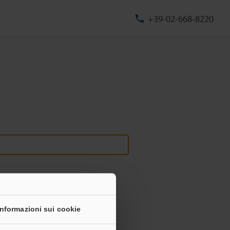
+39-02-668-8220
Informazioni sui cookie
onali non saranno mai condivise.