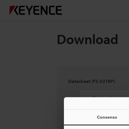
Download
Datasheet (FS-V21RP)
Consenso