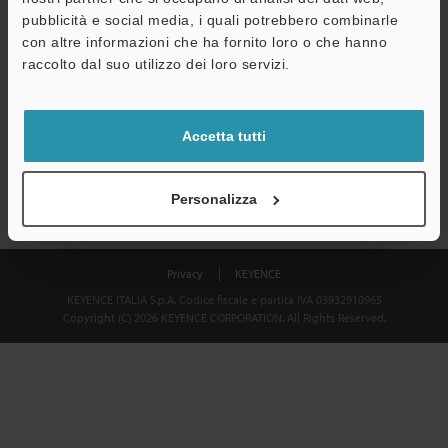
Download
pubblicità e social media, i quali potrebbero combinarle
con altre informazioni che ha fornito loro o che hanno
raccolto dal suo utilizzo dei loro servizi.
Privacy garantita al 100% - le informazioni personali non saranno
mai condivise.
Accetta tutti
Dichiarazione sulla privacy
Personalizza
Privacy
KEYENCE
KEYENCE ITALIA S.p.A. Codice fiscale e partita IVA 03932910965
Copyright (C) 2026 KEYENCE CORPORATION. All Rights Reserved.