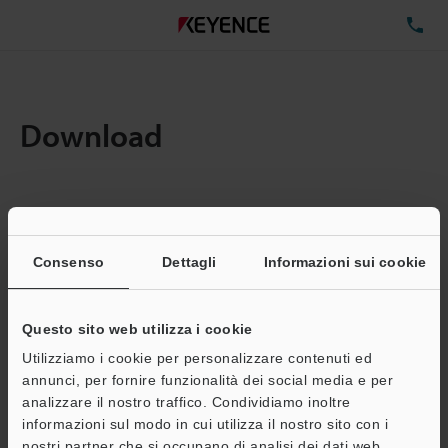
TE
Download
Quantita:
1
Dimensioni file totali:
0.71MB
Consenso
Dettagli
Informazioni sui cookie
Questo sito web utilizza i cookie
Indirizzo e-mail
(obbligatorio)
Utilizziamo i cookie per personalizzare contenuti ed
annunci, per fornire funzionalità dei social media e per
analizzare il nostro traffico. Condividiamo inoltre
informazioni sul modo in cui utilizza il nostro sito con i
nostri partner che si occupano di analisi dei dati web,