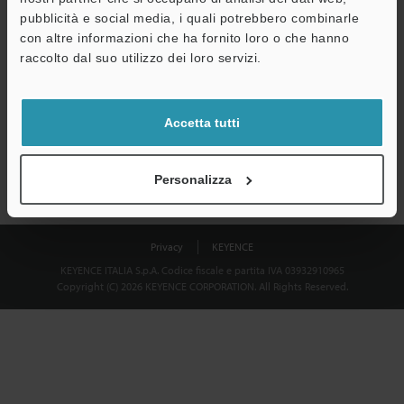
Download
pubblicità e social media, i quali potrebbero combinarle
con altre informazioni che ha fornito loro o che hanno
raccolto dal suo utilizzo dei loro servizi.
Privacy garantita al 100% - le informazioni personali non saranno
mai condivise.
Accetta tutti
Dichiarazione sulla privacy
Personalizza
Privacy
KEYENCE
KEYENCE ITALIA S.p.A. Codice fiscale e partita IVA 03932910965
Copyright (C) 2026 KEYENCE CORPORATION. All Rights Reserved.