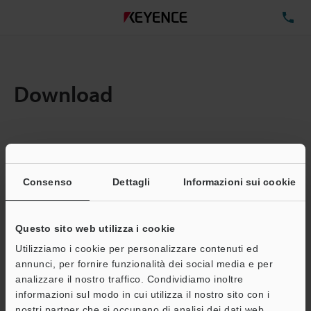
TE
Download
Quantita:
1
Dimensioni file totali:
0.71MB
Consenso
Dettagli
Informazioni sui cookie
Questo sito web utilizza i cookie
Indirizzo e-mail
(obbligatorio)
Utilizziamo i cookie per personalizzare contenuti ed
annunci, per fornire funzionalità dei social media e per
analizzare il nostro traffico. Condividiamo inoltre
informazioni sul modo in cui utilizza il nostro sito con i
nostri partner che si occupano di analisi dei dati web,