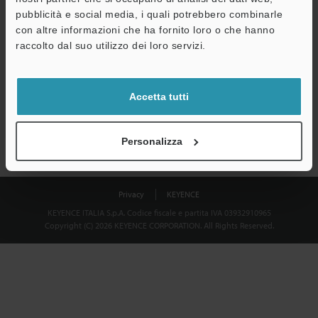
Download
pubblicità e social media, i quali potrebbero combinarle
con altre informazioni che ha fornito loro o che hanno
raccolto dal suo utilizzo dei loro servizi.
Privacy garantita al 100% - le informazioni personali non saranno
mai condivise.
Accetta tutti
Dichiarazione sulla privacy
Personalizza
Privacy
KEYENCE
KEYENCE ITALIA S.p.A. Codice fiscale e partita IVA 03932910965
Copyright (C) 2026 KEYENCE CORPORATION. All Rights Reserved.