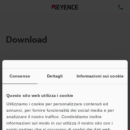
TE
Download
Quantita:
1
Dimensioni file totali:
0.71MB
Consenso
Dettagli
Informazioni sui cookie
Questo sito web utilizza i cookie
Indirizzo e-mail
(obbligatorio)
Utilizziamo i cookie per personalizzare contenuti ed
annunci, per fornire funzionalità dei social media e per
analizzare il nostro traffico. Condividiamo inoltre
informazioni sul modo in cui utilizza il nostro sito con i
nostri partner che si occupano di analisi dei dati web,