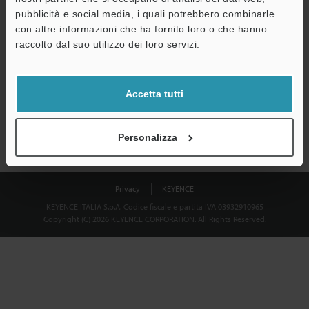
Download
pubblicità e social media, i quali potrebbero combinarle
con altre informazioni che ha fornito loro o che hanno
raccolto dal suo utilizzo dei loro servizi.
Privacy garantita al 100% - le informazioni personali non saranno
mai condivise.
Accetta tutti
Dichiarazione sulla privacy
Personalizza
Privacy
KEYENCE
KEYENCE ITALIA S.p.A. Codice fiscale e partita IVA 03932910965
Copyright (C) 2026 KEYENCE CORPORATION. All Rights Reserved.