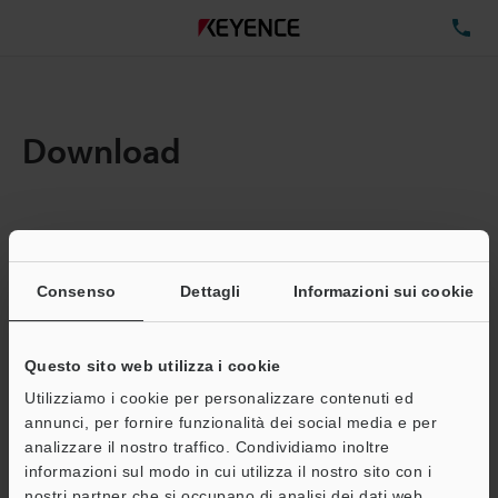
TE
Download
Quantita:
1
Dimensioni file totali:
0.71MB
Consenso
Dettagli
Informazioni sui cookie
Questo sito web utilizza i cookie
Indirizzo e-mail
(obbligatorio)
Utilizziamo i cookie per personalizzare contenuti ed
annunci, per fornire funzionalità dei social media e per
analizzare il nostro traffico. Condividiamo inoltre
informazioni sul modo in cui utilizza il nostro sito con i
nostri partner che si occupano di analisi dei dati web,