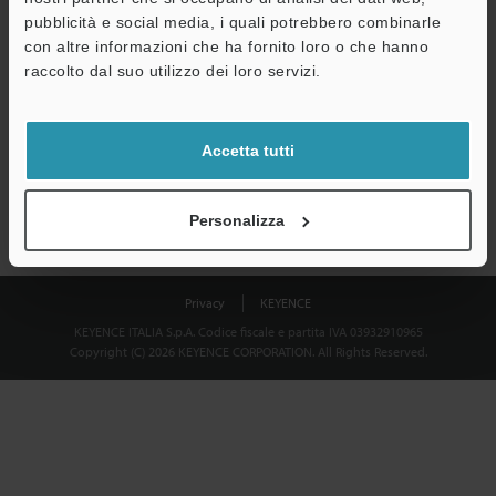
Download
pubblicità e social media, i quali potrebbero combinarle
con altre informazioni che ha fornito loro o che hanno
raccolto dal suo utilizzo dei loro servizi.
Privacy garantita al 100% - le informazioni personali non saranno
mai condivise.
Accetta tutti
Dichiarazione sulla privacy
Personalizza
Privacy
KEYENCE
KEYENCE ITALIA S.p.A. Codice fiscale e partita IVA 03932910965
Copyright (C) 2026 KEYENCE CORPORATION. All Rights Reserved.