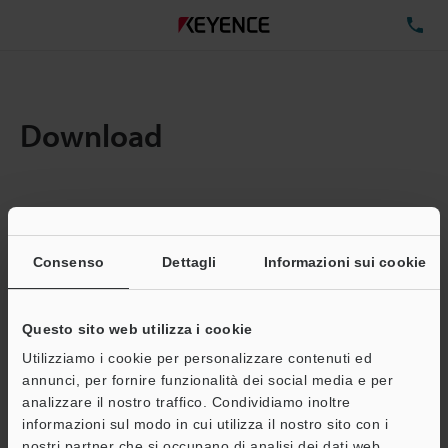
TE
Download
Quantita:
1
Dimensioni file totali:
0.71MB
Consenso
Dettagli
Informazioni sui cookie
Questo sito web utilizza i cookie
Indirizzo e-mail
(obbligatorio)
Utilizziamo i cookie per personalizzare contenuti ed
annunci, per fornire funzionalità dei social media e per
analizzare il nostro traffico. Condividiamo inoltre
informazioni sul modo in cui utilizza il nostro sito con i
nostri partner che si occupano di analisi dei dati web,