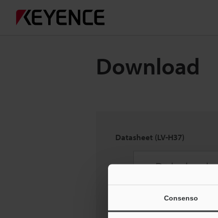
Download
Datasheet (LV-H37)
Consenso