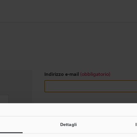
Indirizzo e-mail
(obbligatorio)
Download
Dettagli
Privacy garantita al 100% - le informazioni pers