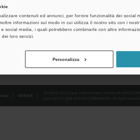
okie
Dichiarazione sulla privacy
alizzare contenuti ed annunci, per fornire funzionalità dei social 
noltre informazioni sul modo in cui utilizza il nostro sito con i nos
à e social media, i quali potrebbero combinarle con altre informazio
 dei loro servizi.
Personalizza
KEYENCE ITALIA S.p.A. Codice fiscale e partita IVA 039329109
ivacy
KEYENCE
Copyright (C) 2026 KEYENCE CORPORATION. All Rights Reserve