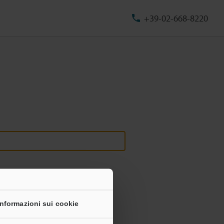
+39-02-668-8220
Informazioni sui cookie
onali non saranno mai condivise.