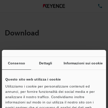
TE
Download
Quantita:
1
Dimensioni file totali:
0.71MB
Consenso
Dettagli
Informazioni sui cookie
Questo sito web utilizza i cookie
Indirizzo e-mail
(obbligatorio)
Utilizziamo i cookie per personalizzare contenuti ed
annunci, per fornire funzionalità dei social media e per
analizzare il nostro traffico. Condividiamo inoltre
informazioni sul modo in cui utilizza il nostro sito con i
nostri partner che si occupano di analisi dei dati web,