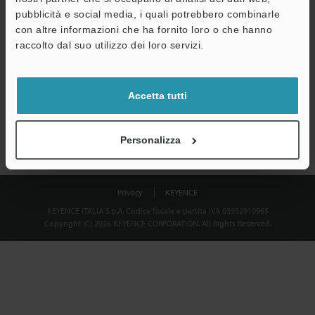
Download
pubblicità e social media, i quali potrebbero combinarle
con altre informazioni che ha fornito loro o che hanno
raccolto dal suo utilizzo dei loro servizi.
Privacy garantita al 100% - le informazioni personali non saranno
mai condivise.
Accetta tutti
Dichiarazione sulla privacy
Personalizza
Privacy
KEYENCE
KEYENCE ITALIA S.p.A. Codice fiscale e partita IVA 03932910965
Copyright (C) 2026 KEYENCE CORPORATION. All Rights Reserved.