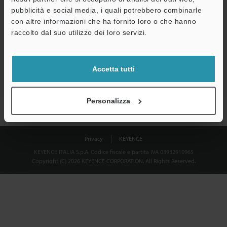
Download
pubblicità e social media, i quali potrebbero combinarle
con altre informazioni che ha fornito loro o che hanno
raccolto dal suo utilizzo dei loro servizi.
Privacy garantita al 100% - le informazioni personali non saranno
mai condivise.
Accetta tutti
Dichiarazione sulla privacy
Personalizza
Privacy
KEYENCE
KEYENCE ITALIA S.p.A. Codice fiscale e partita IVA 03932910965
Copyright (C) 2026 KEYENCE CORPORATION. All Rights Reserved.