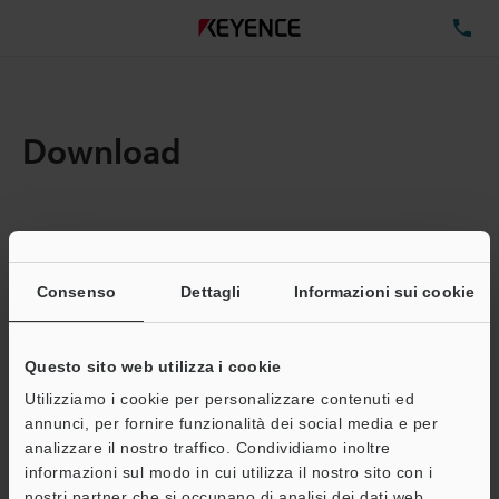
TE
Download
Quantita:
1
Dimensioni file totali:
0.71MB
Consenso
Dettagli
Informazioni sui cookie
Questo sito web utilizza i cookie
Indirizzo e-mail
(obbligatorio)
Utilizziamo i cookie per personalizzare contenuti ed
annunci, per fornire funzionalità dei social media e per
analizzare il nostro traffico. Condividiamo inoltre
informazioni sul modo in cui utilizza il nostro sito con i
nostri partner che si occupano di analisi dei dati web,