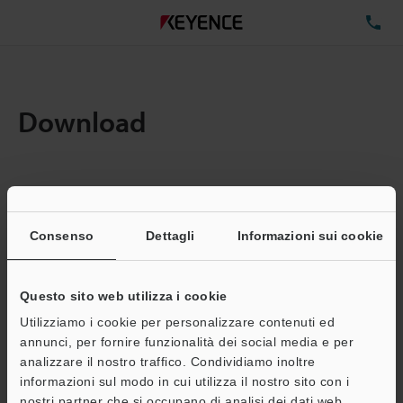
TE
Download
Quantita:
1
Dimensioni file totali:
0.71MB
Consenso
Dettagli
Informazioni sui cookie
Questo sito web utilizza i cookie
Indirizzo e-mail
(obbligatorio)
Utilizziamo i cookie per personalizzare contenuti ed
annunci, per fornire funzionalità dei social media e per
analizzare il nostro traffico. Condividiamo inoltre
informazioni sul modo in cui utilizza il nostro sito con i
nostri partner che si occupano di analisi dei dati web,