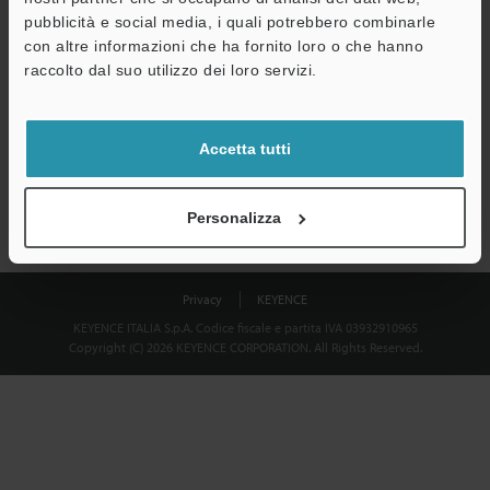
Download
pubblicità e social media, i quali potrebbero combinarle
con altre informazioni che ha fornito loro o che hanno
raccolto dal suo utilizzo dei loro servizi.
Privacy garantita al 100% - le informazioni personali non saranno
mai condivise.
Accetta tutti
Dichiarazione sulla privacy
Personalizza
Privacy
KEYENCE
KEYENCE ITALIA S.p.A. Codice fiscale e partita IVA 03932910965
Copyright (C) 2026 KEYENCE CORPORATION. All Rights Reserved.