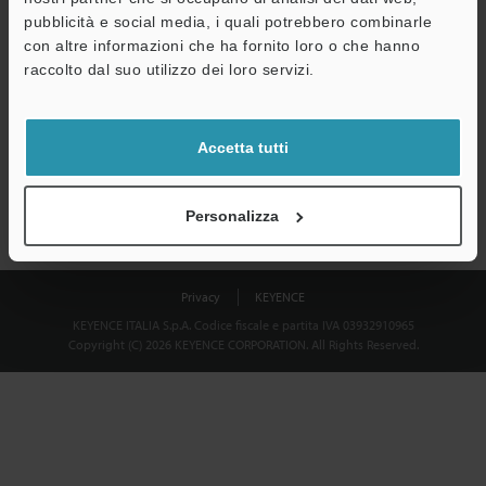
Download
pubblicità e social media, i quali potrebbero combinarle
con altre informazioni che ha fornito loro o che hanno
raccolto dal suo utilizzo dei loro servizi.
Privacy garantita al 100% - le informazioni personali non saranno
mai condivise.
Accetta tutti
Dichiarazione sulla privacy
Personalizza
Privacy
KEYENCE
KEYENCE ITALIA S.p.A. Codice fiscale e partita IVA 03932910965
Copyright (C) 2026 KEYENCE CORPORATION. All Rights Reserved.