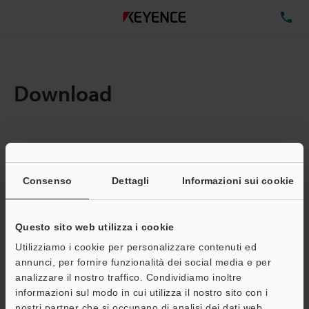
TE
Download
Quantita:
1
Dimensioni file totali:
0.71MB
Consenso
Dettagli
Informazioni sui cookie
Questo sito web utilizza i cookie
Indirizzo e-mail
(obbligatorio)
Utilizziamo i cookie per personalizzare contenuti ed
annunci, per fornire funzionalità dei social media e per
analizzare il nostro traffico. Condividiamo inoltre
informazioni sul modo in cui utilizza il nostro sito con i
nostri partner che si occupano di analisi dei dati web,