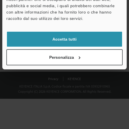
Download
pubblicità e social media, i quali potrebbero combinarle
con altre informazioni che ha fornito loro o che hanno
raccolto dal suo utilizzo dei loro servizi.
Privacy garantita al 100% - le informazioni personali non saranno
mai condivise.
Accetta tutti
Dichiarazione sulla privacy
Personalizza
Privacy
KEYENCE
KEYENCE ITALIA S.p.A. Codice fiscale e partita IVA 03932910965
Copyright (C) 2026 KEYENCE CORPORATION. All Rights Reserved.