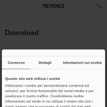
TE
Download
Quantita:
1
Dimensioni file totali:
0.71MB
Consenso
Dettagli
Informazioni sui cookie
Questo sito web utilizza i cookie
Indirizzo e-mail
(obbligatorio)
Utilizziamo i cookie per personalizzare contenuti ed
annunci, per fornire funzionalità dei social media e per
analizzare il nostro traffico. Condividiamo inoltre
informazioni sul modo in cui utilizza il nostro sito con i
nostri partner che si occupano di analisi dei dati web,