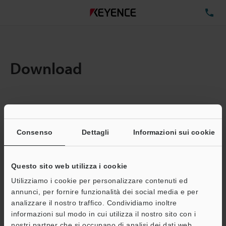
TE
Download
Quantita:
1
Dimensioni file totali:
0.71MB
Consenso
Dettagli
Informazioni sui cookie
Questo sito web utilizza i cookie
Indirizzo e-mail
(obbligatorio)
Utilizziamo i cookie per personalizzare contenuti ed
annunci, per fornire funzionalità dei social media e per
analizzare il nostro traffico. Condividiamo inoltre
informazioni sul modo in cui utilizza il nostro sito con i
nostri partner che si occupano di analisi dei dati web,