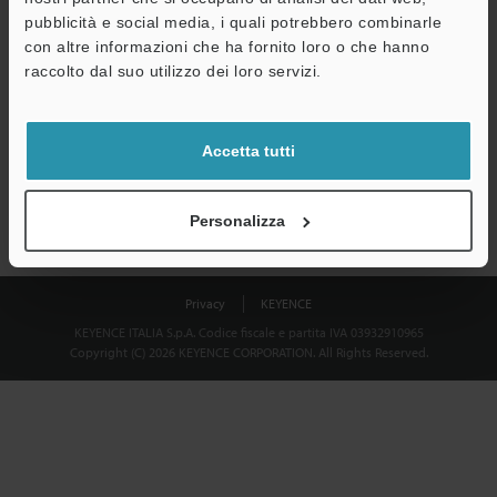
Download
pubblicità e social media, i quali potrebbero combinarle
con altre informazioni che ha fornito loro o che hanno
raccolto dal suo utilizzo dei loro servizi.
Privacy garantita al 100% - le informazioni personali non saranno
mai condivise.
Accetta tutti
Dichiarazione sulla privacy
Personalizza
Privacy
KEYENCE
KEYENCE ITALIA S.p.A. Codice fiscale e partita IVA 03932910965
Copyright (C) 2026 KEYENCE CORPORATION. All Rights Reserved.