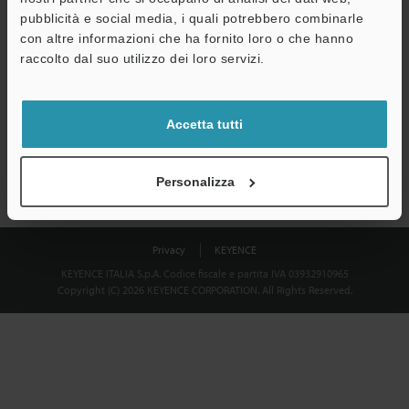
Download
pubblicità e social media, i quali potrebbero combinarle
con altre informazioni che ha fornito loro o che hanno
raccolto dal suo utilizzo dei loro servizi.
Privacy garantita al 100% - le informazioni personali non saranno
mai condivise.
Accetta tutti
Dichiarazione sulla privacy
Personalizza
Privacy
KEYENCE
KEYENCE ITALIA S.p.A. Codice fiscale e partita IVA 03932910965
Copyright (C) 2026 KEYENCE CORPORATION. All Rights Reserved.