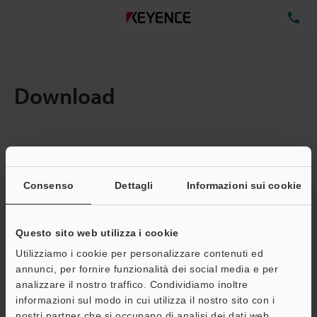
TE
Download
Quantita:
1
Dimensioni file totali:
0.71MB
Consenso
Dettagli
Informazioni sui cookie
Questo sito web utilizza i cookie
Indirizzo e-mail
(obbligatorio)
Utilizziamo i cookie per personalizzare contenuti ed
annunci, per fornire funzionalità dei social media e per
analizzare il nostro traffico. Condividiamo inoltre
informazioni sul modo in cui utilizza il nostro sito con i
nostri partner che si occupano di analisi dei dati web,