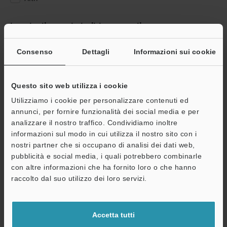
Inserire il proprio indirizzo e-mail
Se ha già effettuato la registrazione, inserisca qui sotto il suo
indirizzo e-mail.
Consenso
Dettagli
Informazioni sui cookie
Se non è ancora registrato, inserisca il suo indirizzo email qui
sotto e clicchi su "Continua" per completare la registrazione.
Questo sito web utilizza i cookie
Indirizzo e-mail
(obbligatorio)
Utilizziamo i cookie per personalizzare contenuti ed
annunci, per fornire funzionalità dei social media e per
analizzare il nostro traffico. Condividiamo inoltre
informazioni sul modo in cui utilizza il nostro sito con i
nostri partner che si occupano di analisi dei dati web,
pubblicità e social media, i quali potrebbero combinarle
Continua
con altre informazioni che ha fornito loro o che hanno
raccolto dal suo utilizzo dei loro servizi.
Privacy garantita al 100% - le informazioni personali non saranno
mai condivise.
Accetta tutti
Dichiarazione sulla privacy