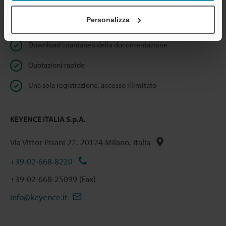
Personalizza
Benefici per gli iscritti
Download istantaneo della documentazione
Quotazioni rapide
Una sola registrazione, accesso illimitato
KEYENCE ITALIA S.p.A.
Via Vittor Pisani 22, 20124 Milano, Italia
+39-02-668-8220
+39-02-668-25099 (Fax)
info@keyence.it