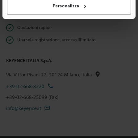
Benefici per gli iscritti
Personalizza
Download istantaneo della documentazione
Quotazioni rapide
Una sola registrazione, accesso illimitato
KEYENCE ITALIA S.p.A.
Via Vittor Pisani 22, 20124 Milano, Italia
+39-02-668-8220
+39-02-668-25099 (Fax)
info@keyence.it