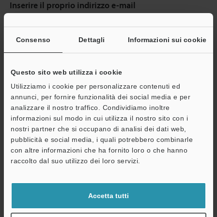
Inserire il proprio indirizzo e-mail
Se ha già effettuato la registrazione, inserisca qui sotto il suo
indirizzo e-mail.
Consenso
Dettagli
Informazioni sui cookie
Se non è ancora registrato, inserisca il suo indirizzo email qui
sotto e clicchi su "Continua" per completare la registrazione.
Questo sito web utilizza i cookie
Indirizzo e-mail
(obbligatorio)
Utilizziamo i cookie per personalizzare contenuti ed
annunci, per fornire funzionalità dei social media e per
analizzare il nostro traffico. Condividiamo inoltre
informazioni sul modo in cui utilizza il nostro sito con i
nostri partner che si occupano di analisi dei dati web,
Continua
pubblicità e social media, i quali potrebbero combinarle
con altre informazioni che ha fornito loro o che hanno
raccolto dal suo utilizzo dei loro servizi.
Privacy garantita al 100% - le informazioni personali non saranno
mai condivise.
Accetta tutti
Dichiarazione sulla privacy