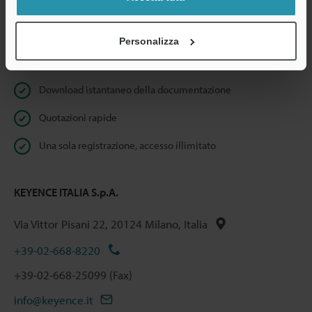
Dichiarazione sulla privacy
Personalizza
Benefici per gli iscritti
Download istantaneo della documentazione
Quotazioni rapide
Una sola registrazione, accesso illimitato
KEYENCE ITALIA S.p.A.
Via Vittor Pisani 22, 20124 Milano, Italia
+39-02-668-8220
+39-02-668-25099 (Fax)
info@keyence.it