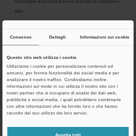
Ho bisogno di un'unità di prova. Vi prego di contattarmi.
Altri
Inserire il proprio indirizzo e-mail
Se ha già effettuato la registrazione, inserisca qui sotto il suo
Consenso
Dettagli
Informazioni sui cookie
indirizzo e-mail.
Se non è ancora registrato, inserisca il suo indirizzo email qui
sotto e clicchi su "Continua" per completare la registrazione.
Questo sito web utilizza i cookie
Utilizziamo i cookie per personalizzare contenuti ed
Indirizzo e-mail
(obbligatorio)
annunci, per fornire funzionalità dei social media e per
analizzare il nostro traffico. Condividiamo inoltre
informazioni sul modo in cui utilizza il nostro sito con i
nostri partner che si occupano di analisi dei dati web,
pubblicità e social media, i quali potrebbero combinarle
con altre informazioni che ha fornito loro o che hanno
Continua
raccolto dal suo utilizzo dei loro servizi.
Privacy garantita al 100% - le informazioni personali non saranno
Accetta tutti
mai condivise.