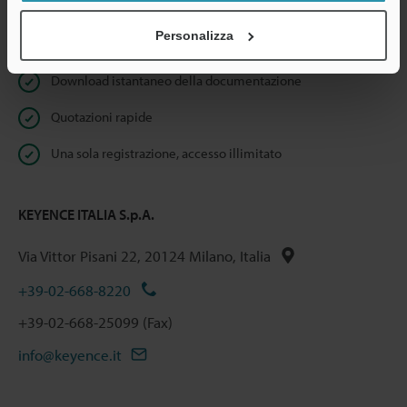
Personalizza
Benefici per gli iscritti
Download istantaneo della documentazione
Quotazioni rapide
Una sola registrazione, accesso illimitato
KEYENCE ITALIA S.p.A.
Via Vittor Pisani 22, 20124 Milano, Italia
+39-02-668-8220
+39-02-668-25099 (Fax)
info@keyence.it