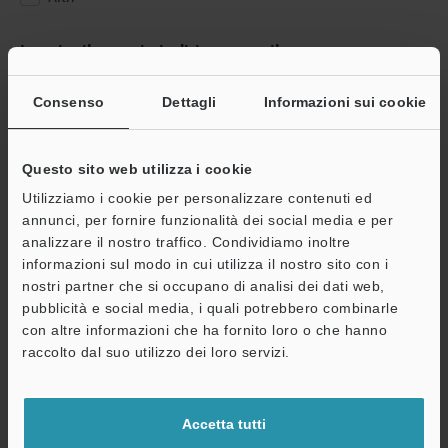
Inserire il proprio indirizzo e-mail
Se ha già effettuato la registrazione, inserisca qui sotto il suo
indirizzo e-mail.
Consenso
Dettagli
Informazioni sui cookie
Se non è ancora registrato, inserisca il suo indirizzo email qui
sotto e clicchi su "Continua" per completare la registrazione.
Questo sito web utilizza i cookie
Indirizzo e-mail
(obbligatorio)
Utilizziamo i cookie per personalizzare contenuti ed
annunci, per fornire funzionalità dei social media e per
analizzare il nostro traffico. Condividiamo inoltre
informazioni sul modo in cui utilizza il nostro sito con i
nostri partner che si occupano di analisi dei dati web,
pubblicità e social media, i quali potrebbero combinarle
Continua
con altre informazioni che ha fornito loro o che hanno
raccolto dal suo utilizzo dei loro servizi.
Privacy garantita al 100% - le informazioni personali non saranno
mai condivise.
Accetta tutti
Dichiarazione sulla privacy