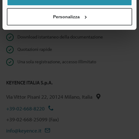
Dichiarazione sulla privacy
Personalizza
Benefici per gli iscritti
Download istantaneo della documentazione
Quotazioni rapide
Una sola registrazione, accesso illimitato
KEYENCE ITALIA S.p.A.
Via Vittor Pisani 22, 20124 Milano, Italia
+39-02-668-8220
+39-02-668-25099 (Fax)
info@keyence.it