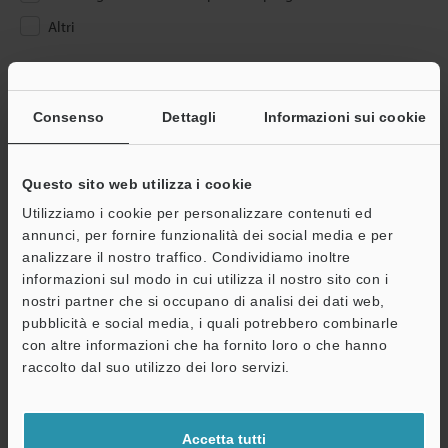
Altri
Inserire il proprio indirizzo e-mail
Se ha già effettuato la registrazione, inserisca qui sotto il suo
Consenso
Dettagli
Informazioni sui cookie
indirizzo e-mail.
Se non è ancora registrato, inserisca il suo indirizzo email qui
sotto e clicchi su "Continua" per completare la registrazione.
Questo sito web utilizza i cookie
Utilizziamo i cookie per personalizzare contenuti ed
Indirizzo e-mail
(obbligatorio)
annunci, per fornire funzionalità dei social media e per
analizzare il nostro traffico. Condividiamo inoltre
informazioni sul modo in cui utilizza il nostro sito con i
nostri partner che si occupano di analisi dei dati web,
pubblicità e social media, i quali potrebbero combinarle
con altre informazioni che ha fornito loro o che hanno
Continua
raccolto dal suo utilizzo dei loro servizi.
Privacy garantita al 100% - le informazioni personali non saranno
mai condivise.
Accetta tutti