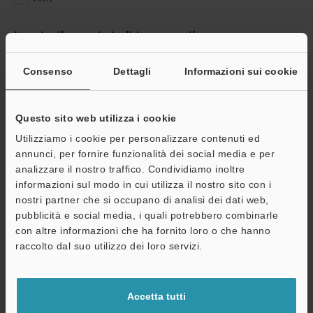
Inserire il proprio indirizzo e-mail
Se ha già effettuato la registrazione, inserisca qui sotto il suo
indirizzo e-mail.
Consenso
Dettagli
Informazioni sui cookie
Se non è ancora registrato, inserisca il suo indirizzo email qui
sotto e clicchi su "Continua" per completare la registrazione.
Questo sito web utilizza i cookie
Indirizzo e-mail
(obbligatorio)
Utilizziamo i cookie per personalizzare contenuti ed
annunci, per fornire funzionalità dei social media e per
analizzare il nostro traffico. Condividiamo inoltre
informazioni sul modo in cui utilizza il nostro sito con i
nostri partner che si occupano di analisi dei dati web,
pubblicità e social media, i quali potrebbero combinarle
Continua
con altre informazioni che ha fornito loro o che hanno
raccolto dal suo utilizzo dei loro servizi.
Privacy garantita al 100% - le informazioni personali non saranno
mai condivise.
Accetta tutti
Dichiarazione sulla privacy