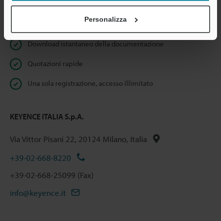
Personalizza
Benefici per gli iscritti
Download istantaneo della documentazione
Quotazioni rapide
Una sola registrazione, accesso illimitato
KEYENCE ITALIA S.p.A.
Via Vittor Pisani 22, 20124 Milano, Italia
+39-02-668-8220
+39-02-668-25099 (Fax)
info@keyence.it