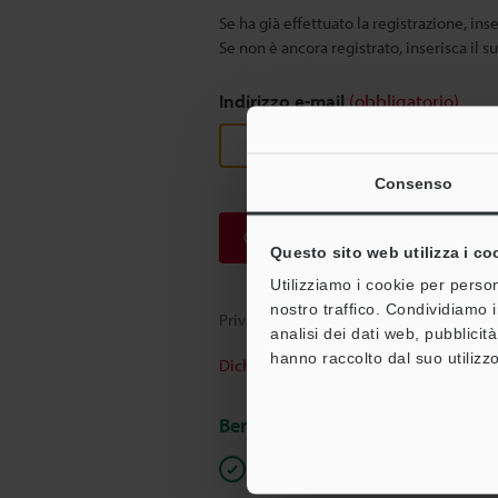
Se ha già effettuato la registrazione, inse
Se non è ancora registrato, inserisca il s
Indirizzo e-mail
(obbligatorio)
Consenso
Continua
Questo sito web utilizza i co
Utilizziamo i cookie per person
nostro traffico. Condividiamo i
Privacy garantita al 100% - le informazi
analisi dei dati web, pubblicit
hanno raccolto dal suo utilizzo
Dichiarazione sulla privacy
Benefici per gli iscritti
Download istantaneo della docum