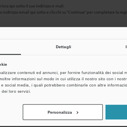
risca qui sotto il suo indirizzo e-mail.
uo indirizzo email qui sotto e clicchi su "Continua" per completare la regi
Dettagli
okie
alizzare contenuti ed annunci, per fornire funzionalità dei social 
noltre informazioni sul modo in cui utilizza il nostro sito con i nos
oni personali non saranno mai condivise.
à e social media, i quali potrebbero combinarle con altre informazio
 dei loro servizi.
Personalizza
entazione