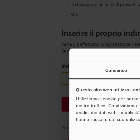
Ho bisogno di un'unità di prova. Vi 
Altri
Inserire il proprio indi
Se ha già effettuato la registrazione, inse
Se non è ancora registrato, inserisca il s
Indirizzo e-mail
(obbligatorio)
Consenso
Questo sito web utilizza i co
Utilizziamo i cookie per person
Continua
nostro traffico. Condividiamo i
analisi dei dati web, pubblicit
hanno raccolto dal suo utilizzo
Privacy garantita al 100% - le informazi