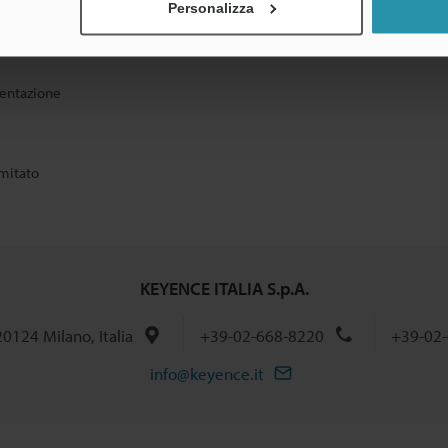
Personalizza
entazione
imitato
KEYENCE ITALIA S.p.A.
 20124 Milano, Italia
+39-02-668-8220
+39-02-
info@keyence.it