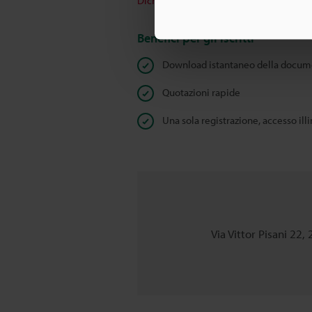
Dichiarazione sulla privacy
Benefici per gli iscritti
Download istantaneo della docum
Quotazioni rapide
Una sola registrazione, accesso ill
Via Vittor Pisani 22,