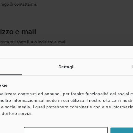
prego di contattarmi.
rizzo e-mail
risca qui sotto il suo indirizzo e-mail.
uo indirizzo email qui sotto e clicchi su "Continua" per completare la regi
Dettagli
okie
alizzare contenuti ed annunci, per fornire funzionalità dei social 
noltre informazioni sul modo in cui utilizza il nostro sito con i nos
à e social media, i quali potrebbero combinarle con altre informazio
 dei loro servizi.
oni personali non saranno mai condivise.