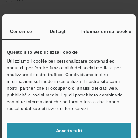
Inserire il proprio indirizzo e-mail
Se ha già effettuato la registrazione, inserisca qui sotto il suo
indirizzo e-mail.
Consenso
Dettagli
Informazioni sui cookie
Se non è ancora registrato, inserisca il suo indirizzo email qui
sotto e clicchi su "Continua" per completare la registrazione.
Questo sito web utilizza i cookie
Indirizzo e-mail
(obbligatorio)
Utilizziamo i cookie per personalizzare contenuti ed
annunci, per fornire funzionalità dei social media e per
analizzare il nostro traffico. Condividiamo inoltre
informazioni sul modo in cui utilizza il nostro sito con i
nostri partner che si occupano di analisi dei dati web,
pubblicità e social media, i quali potrebbero combinarle
Continua
con altre informazioni che ha fornito loro o che hanno
raccolto dal suo utilizzo dei loro servizi.
Privacy garantita al 100% - le informazioni personali non saranno
mai condivise.
Accetta tutti
Dichiarazione sulla privacy