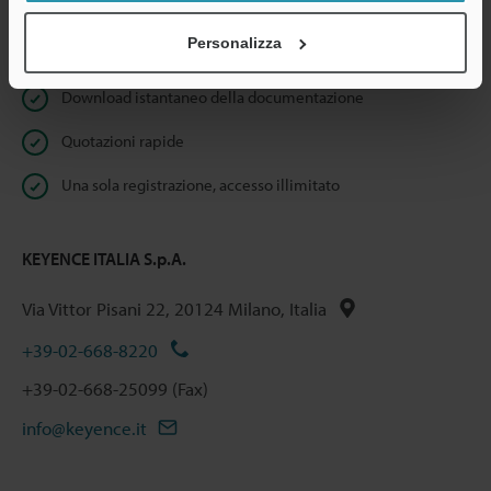
Personalizza
Benefici per gli iscritti
Download istantaneo della documentazione
Quotazioni rapide
Una sola registrazione, accesso illimitato
KEYENCE ITALIA S.p.A.
Via Vittor Pisani 22, 20124 Milano, Italia
+39-02-668-8220
+39-02-668-25099 (Fax)
info@keyence.it