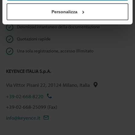
Personalizza
Benefici per gli iscritti
Download istantaneo della documentazione
Quotazioni rapide
Una sola registrazione, accesso illimitato
KEYENCE ITALIA S.p.A.
Via Vittor Pisani 22, 20124 Milano, Italia
+39-02-668-8220
+39-02-668-25099 (Fax)
info@keyence.it