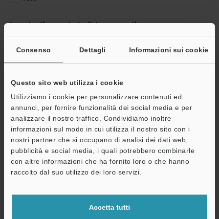
Inserire il proprio indirizzo e-mail
Se ha già effettuato la registrazione, inserisca qui sotto il suo
indirizzo e-mail.
Consenso
Dettagli
Informazioni sui cookie
Se non è ancora registrato, inserisca il suo indirizzo email qui
sotto e clicchi su "Continua" per completare la registrazione.
Questo sito web utilizza i cookie
Indirizzo e-mail
(obbligatorio)
Utilizziamo i cookie per personalizzare contenuti ed
annunci, per fornire funzionalità dei social media e per
analizzare il nostro traffico. Condividiamo inoltre
informazioni sul modo in cui utilizza il nostro sito con i
nostri partner che si occupano di analisi dei dati web,
pubblicità e social media, i quali potrebbero combinarle
Continua
con altre informazioni che ha fornito loro o che hanno
raccolto dal suo utilizzo dei loro servizi.
Privacy garantita al 100% - le informazioni personali non saranno
mai condivise.
Accetta tutti
Dichiarazione sulla privacy