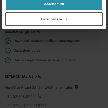
Privacy garantita al 100% - le informazioni personali non saranno
Accetta tutti
mai condivise.
Dichiarazione sulla privacy
Personalizza
Benefici per gli iscritti
Download istantaneo della documentazione
Quotazioni rapide
Una sola registrazione, accesso illimitato
KEYENCE ITALIA S.p.A.
Via Vittor Pisani 22, 20124 Milano, Italia
+39-02-668-8220
+39-02-668-25099 (Fax)