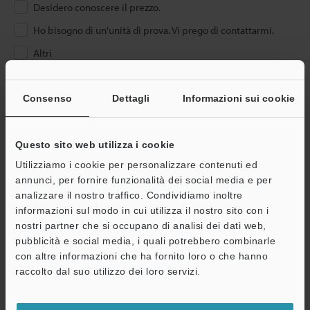
Desidero conoscere il prezzo.
Ho bisogno di un'unità di prova. Vi prego di contattarmi.
Altri
Inserire il proprio indirizzo e-mail
Consenso
Dettagli
Informazioni sui cookie
Se ha già effettuato la registrazione, inserisca qui sotto il suo
indirizzo e-mail.
Se non è ancora registrato, inserisca il suo indirizzo email qui
Questo sito web utilizza i cookie
sotto e clicchi su "Continua" per completare la registrazione.
Utilizziamo i cookie per personalizzare contenuti ed
annunci, per fornire funzionalità dei social media e per
Indirizzo e-mail
(obbligatorio)
analizzare il nostro traffico. Condividiamo inoltre
informazioni sul modo in cui utilizza il nostro sito con i
nostri partner che si occupano di analisi dei dati web,
pubblicità e social media, i quali potrebbero combinarle
con altre informazioni che ha fornito loro o che hanno
raccolto dal suo utilizzo dei loro servizi.
Continua