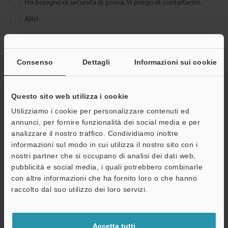
Ho bisogno di un'unità di prova. Vi prego di contattarmi.
Altri
Inserire il proprio indirizzo e-mail
Se ha già effettuato la registrazione, inserisca qui sotto il suo
Consenso
Dettagli
Informazioni sui cookie
indirizzo e-mail.
Se non è ancora registrato, inserisca il suo indirizzo email qui
sotto e clicchi su "Continua" per completare la registrazione.
Questo sito web utilizza i cookie
Utilizziamo i cookie per personalizzare contenuti ed
Indirizzo e-mail
(obbligatorio)
annunci, per fornire funzionalità dei social media e per
analizzare il nostro traffico. Condividiamo inoltre
informazioni sul modo in cui utilizza il nostro sito con i
nostri partner che si occupano di analisi dei dati web,
pubblicità e social media, i quali potrebbero combinarle
con altre informazioni che ha fornito loro o che hanno
Continua
raccolto dal suo utilizzo dei loro servizi.
Privacy garantita al 100% - le informazioni personali non saranno
Accetta tutti
mai condivise.