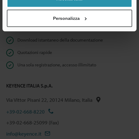
Dichiarazione sulla privacy
Personalizza
Benefici per gli iscritti
Download istantaneo della documentazione
Quotazioni rapide
Una sola registrazione, accesso illimitato
KEYENCE ITALIA S.p.A.
Via Vittor Pisani 22, 20124 Milano, Italia
+39-02-668-8220
+39-02-668-25099 (Fax)
info@keyence.it