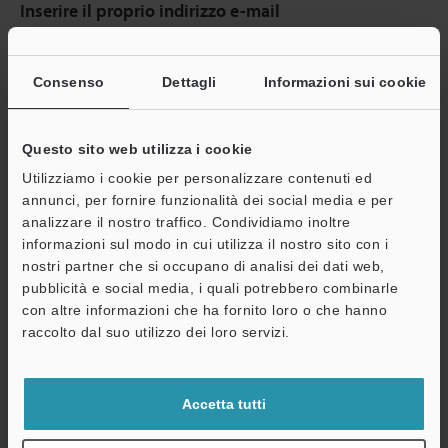
Inserire il proprio indirizzo e-mail
Se ha già effettuato la registrazione, inserisca qui sotto il suo
indirizzo e-mail.
Consenso
Dettagli
Informazioni sui cookie
Se non è ancora registrato, inserisca il suo indirizzo email qui
sotto e clicchi su "Continua" per completare la registrazione.
Questo sito web utilizza i cookie
Indirizzo e-mail
(obbligatorio)
Utilizziamo i cookie per personalizzare contenuti ed
annunci, per fornire funzionalità dei social media e per
analizzare il nostro traffico. Condividiamo inoltre
informazioni sul modo in cui utilizza il nostro sito con i
nostri partner che si occupano di analisi dei dati web,
Continua
pubblicità e social media, i quali potrebbero combinarle
con altre informazioni che ha fornito loro o che hanno
raccolto dal suo utilizzo dei loro servizi.
Privacy garantita al 100% - le informazioni personali non saranno
mai condivise.
Accetta tutti
Dichiarazione sulla privacy