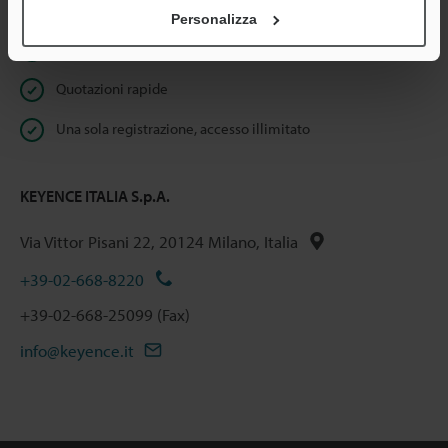
Benefici per gli iscritti
Personalizza
Download istantaneo della documentazione
Quotazioni rapide
Una sola registrazione, accesso illimitato
KEYENCE ITALIA S.p.A.
Via Vittor Pisani 22, 20124 Milano, Italia
+39-02-668-8220
+39-02-668-25099 (Fax)
info@keyence.it