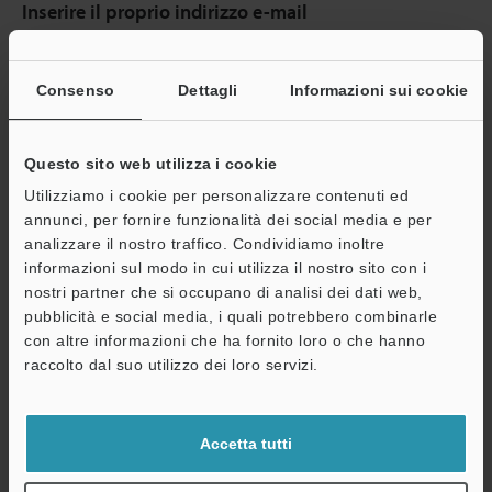
Inserire il proprio indirizzo e-mail
Se ha già effettuato la registrazione, inserisca qui sotto il suo
indirizzo e-mail.
Consenso
Dettagli
Informazioni sui cookie
Se non è ancora registrato, inserisca il suo indirizzo email qui
sotto e clicchi su "Continua" per completare la registrazione.
Questo sito web utilizza i cookie
Indirizzo e-mail
(obbligatorio)
Utilizziamo i cookie per personalizzare contenuti ed
annunci, per fornire funzionalità dei social media e per
analizzare il nostro traffico. Condividiamo inoltre
informazioni sul modo in cui utilizza il nostro sito con i
nostri partner che si occupano di analisi dei dati web,
Continua
pubblicità e social media, i quali potrebbero combinarle
con altre informazioni che ha fornito loro o che hanno
raccolto dal suo utilizzo dei loro servizi.
Privacy garantita al 100% - le informazioni personali non saranno
mai condivise.
Accetta tutti
Dichiarazione sulla privacy