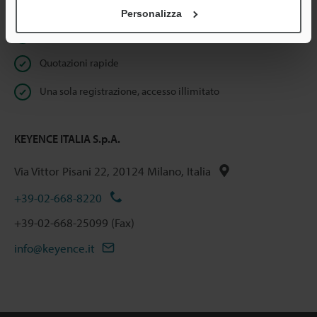
Benefici per gli iscritti
Personalizza
Download istantaneo della documentazione
Quotazioni rapide
Una sola registrazione, accesso illimitato
KEYENCE ITALIA S.p.A.
Via Vittor Pisani 22, 20124 Milano, Italia
+39-02-668-8220
+39-02-668-25099 (Fax)
info@keyence.it